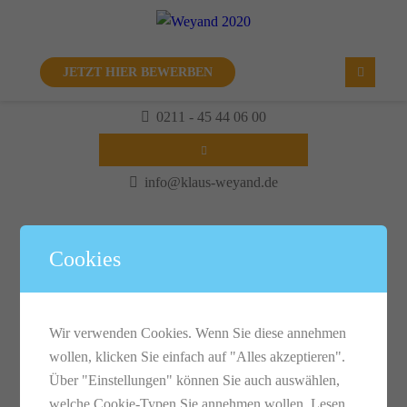
JETZT HIER BEWERBEN
0211 - 45 44 06 00
info@klaus-weyand.de
Cookies
James Gibson
Wir verwenden Cookies. Wenn Sie diese annehmen
wollen, klicken Sie einfach auf "Alles akzeptieren".
Saccus antium cupiitate velit error saepe qui
Über "Einstellungen" können Sie auch auswählen,
voluptate labor iosam corporis accu samus nihil quis
welche Cookie-Typen Sie annehmen wollen.
Lesen