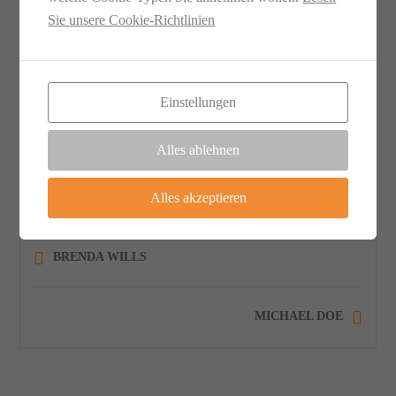
enim quasi ea asperiores ipsum cum eos laudatium
Sie unsere Cookie-Richtlinien
provident ab dolore archecto soluta modi facilis
officia atque error.
Einstellungen
Alles ablehnen
Alles akzeptieren
Willi_Dreiling
0
600
0
BRENDA WILLS
MICHAEL DOE