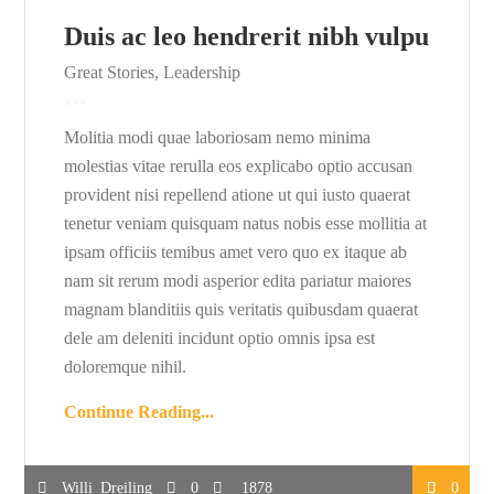
Duis ac leo hendrerit nibh vulpu
Great Stories
,
Leadership
Molitia modi quae laboriosam nemo minima
molestias vitae rerulla eos explicabo optio accusan
provident nisi repellend atione ut qui iusto quaerat
tenetur veniam quisquam natus nobis esse mollitia at
ipsam officiis temibus amet vero quo ex itaque ab
nam sit rerum modi asperior edita pariatur maiores
magnam blanditiis quis veritatis quibusdam quaerat
dele am deleniti incidunt optio omnis ipsa est
doloremque nihil.
Continue Reading...
Willi_Dreiling
0
1878
0