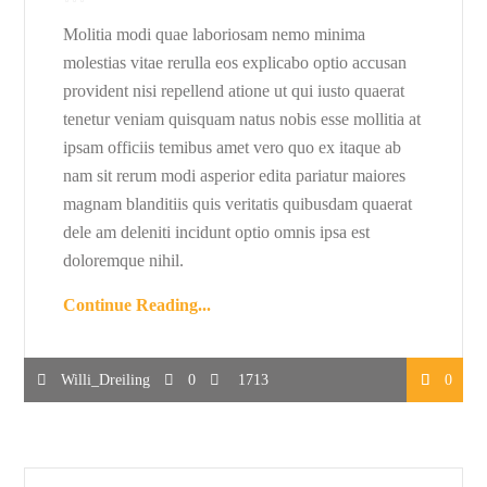
Molitia modi quae laboriosam nemo minima
molestias vitae rerulla eos explicabo optio accusan
provident nisi repellend atione ut qui iusto quaerat
tenetur veniam quisquam natus nobis esse mollitia at
ipsam officiis temibus amet vero quo ex itaque ab
nam sit rerum modi asperior edita pariatur maiores
magnam blanditiis quis veritatis quibusdam quaerat
dele am deleniti incidunt optio omnis ipsa est
doloremque nihil.
Continue Reading...
Willi_Dreiling
0
1713
0